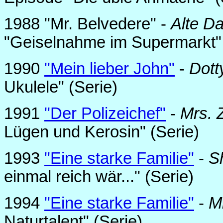
1988 "Mr. Belvedere" -
Alte D
"Geiselnahme im Supermarkt" 
1990
"Mein lieber John"
-
Dott
Ukulele" (Serie)
1991
"Der Polizeichef"
-
Mrs.
Lügen und Kerosin" (Serie)
1993
"Eine starke Familie"
-
Sh
einmal reich wär..." (Serie)
1994
"Eine starke Familie"
-
M
Naturtalent" (Serie)